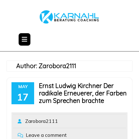
Skip
to
content
Author:
Zarobora2111
Ernst Ludwig Kirchner Der
MAY
radikale Erneuerer, der Farben
17
zum Sprechen brachte
Zarobora2111
Leave a comment