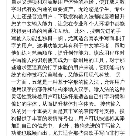
自定义选项和对流畅用户体验的承诺，使其成为数
字时代有效沟通的重要资产。无论您是学生、专业
人士还是普通用户，下载搜狗输入法都能显著提升
您的中文输入能力，让您在专业和个人环境中都能
获得更可靠的沟通和互动。 此外，搜狗先进的手
写输入功能也独树一帜，尤其适合喜欢手写而非打
字的用户。这项功能尤其有利于中文学习者，帮助
他们练习笔画顺序，提升创作能力。该应用程序对
手写输入的识别使其成为一款耐用的工具，对于那
些追求更逼真的打字体验的用户来说，它既能与传
统的创作技巧完美融合，又能运用现代科技。 另
一方面，五笔是一种基于字形的输入法，允许用户
使用汉字的部件和结构来输入汉字。输入法的这种
灵活性意味着用户可以选择最适合自己打字习惯和
偏好的字体，从而提升整体打字体验。 搜狗输入
法的另一个重要方面是其丰富的表情符号支持。搜
狗提供了丰富的表情符号包，用户可以快速将其添
加到自己的信息中。 此外，搜狗先进的手写输入
功能也脱颖而出，尤其适合那些喜欢手写而非打字