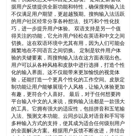
据用户反馈提供全新功能和特性，确保搜狗输入法
不仅满足用户期望，更超越预期。搜狗输入法活跃
的用户社区经常分享各种想法、技巧和个性化技
巧，进一步提升用户体验。 双语支持是另一个值
得关注的功能，它允许用户轻松在英语和中文之间
切换。这在双语环境中尤其有用，因为人们可能会
频繁地在不同语言之间切换。 定制是软件用户体
验的关键要素，而搜狗输入法在这方面表现出色。
用户可以从各种风格和皮肤中进行选择，打造个性
化的输入界面。这不仅能带来更加愉悦的视觉体
验，还能打造一个更具个性化的工作空间。皮肤定
制功能让用户能够展现个人风格，让输入体验更加
有趣，更符合个人喜好。 最后，对于任何想要跨
平台输入中文的人来说，搜狗输入法都是一款强大
的工具。它拥有强大的适应性，包括拼音和五笔输
入法、预测文本功能、云同步以及对语音和手写等
多种输入方式的支持，使其成为适合任何级别用户
的全面解决方案。根据用户反馈不断改进，并结合