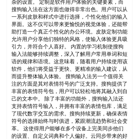
杂的设置。 定制是软件用户体验的关键要素，而
搜狗输入法在这方面也做得非常出色。用户可以从
一系列皮肤和样式中进行选择，个性化他们的输入
界面。这不仅可以带来更愉悦的视觉体验，还能帮
助打造一个真正个性化的办公环境。皮肤定制功能
允许用户分享他们独特的风格，使输入体验更具吸
引力，并符合个人喜好。 内置的学习机制使搜狗
输入法能够持续调整，深入了解用户常用单词和短
语的规律和语境。这意味着，随着用户持续使用该
软件，他们将受益于更快、更精准的输入建议，从
而提升整体输入体验。 搜狗输入法另一个值得关
注的方面是其对表情符号的广泛支持。搜狗提供了
丰富的表情符号包，用户可以轻松地将其融入到自
己的文本中。 除了丰富的功能外，搜狗输入法还
支持表情符号输入，并拥有丰富的表情包库，满足
了现代数字交互的需求。搜狗持续更新，确保表情
符号的选择始终与时俱进，紧跟潮流趋势和社会变
革。 这使得用户能够在多个设备上完美同步他们
的设置、自定义词典和个人偏好。云同步带来的好