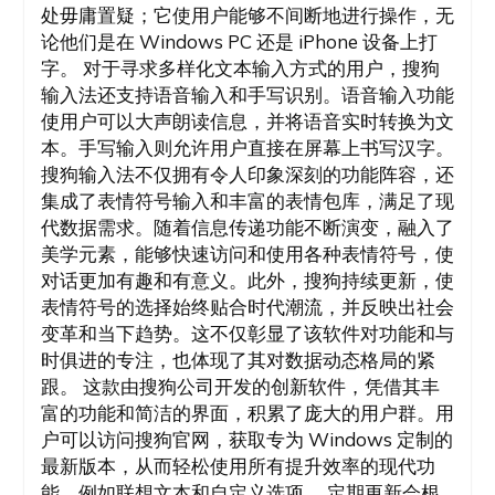
处毋庸置疑；它使用户能够不间断地进行操作，无
论他们是在 Windows PC 还是 iPhone 设备上打
字。 对于寻求多样化文本输入方式的用户，搜狗
输入法还支持语音输入和手写识别。语音输入功能
使用户可以大声朗读信息，并将语音实时转换为文
本。手写输入则允许用户直接在屏幕上书写汉字。
搜狗输入法不仅拥有令人印象深刻的功能阵容，还
集成了表情符号输入和丰富的表情包库，满足了现
代数据需求。随着信息传递功能不断演变，融入了
美学元素，能够快速访问和使用各种表情符号，使
对话更加有趣和有意义。此外，搜狗持续更新，使
表情符号的选择始终贴合时代潮流，并反映出社会
变革和当下趋势。这不仅彰显了该软件对功能和与
时俱进的专注，也体现了其对数据动态格局的紧
跟。 这款由搜狗公司开发的创新软件，凭借其丰
富的功能和简洁的界面，积累了庞大的用户群。用
户可以访问搜狗官网，获取专为 Windows 定制的
最新版本，从而轻松使用所有提升效率的现代功
能，例如联想文本和自定义选项。 定期更新会根