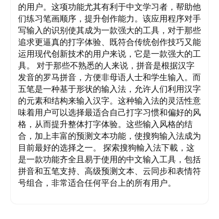
的用户。这项功能尤其有利于中文学习者，帮助他
们练习笔画顺序，提升创作能力。该应用程序对手
写输入的识别使其成为一款强大的工具，对于那些
追求更逼真的打字体验、既符合传统创作技巧又能
运用现代创新技术的用户来说，它是一款强大的工
具。 对于那些不熟悉的人来说，拼音是根据汉字
发音的罗马拼音，方便非母语人士和学生输入。而
五笔是一种基于形状的输入法，允许人们利用汉字
的元素和结构来输入汉字。这种输入法的灵活性意
味着用户可以选择最适合自己打字习惯和偏好的风
格，从而提升整体打字体验。这些输入风格的结
合，加上丰富的预测文本功能，使搜狗输入法成为
目前最好的选择之一。 探索搜狗輸入法下載，这
是一款功能齐全且易于使用的中文输入工具，包括
拼音和五笔支持、高级预测文本、云同步和表情符
号组合，非常适合任何平台上的所有用户。