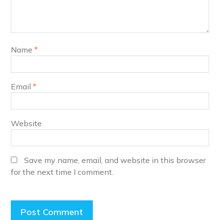
Name
*
Email
*
Website
Save my name, email, and website in this browser
for the next time I comment.