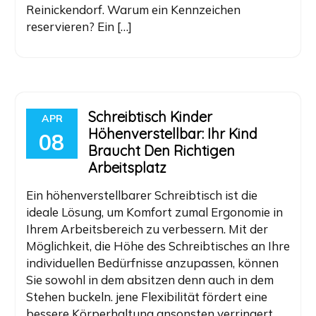
Reinickendorf. Warum ein Kennzeichen
reservieren? Ein […]
Schreibtisch Kinder
APR
Höhenverstellbar: Ihr Kind
08
Braucht Den Richtigen
Arbeitsplatz
Ein höhenverstellbarer Schreibtisch ist die
ideale Lösung, um Komfort zumal Ergonomie in
Ihrem Arbeitsbereich zu verbessern. Mit der
Möglichkeit, die Höhe des Schreibtisches an Ihre
individuellen Bedürfnisse anzupassen, können
Sie sowohl in dem absitzen denn auch in dem
Stehen buckeln. jene Flexibilität fördert eine
bessere Körperhaltung ansonsten verringert