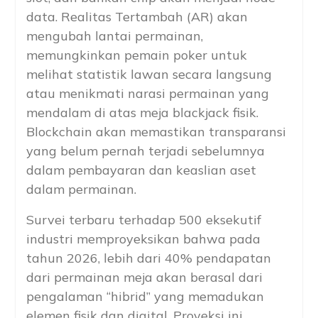
data. Realitas Tertambah (AR) akan
mengubah lantai permainan,
memungkinkan pemain poker untuk
melihat statistik lawan secara langsung
atau menikmati narasi permainan yang
mendalam di atas meja blackjack fisik.
Blockchain akan memastikan transparansi
yang belum pernah terjadi sebelumnya
dalam pembayaran dan keaslian aset
dalam permainan.
Survei terbaru terhadap 500 eksekutif
industri memproyeksikan bahwa pada
tahun 2026, lebih dari 40% pendapatan
dari permainan meja akan berasal dari
pengalaman “hibrid” yang memadukan
elemen fisik dan digital. Proyeksi ini