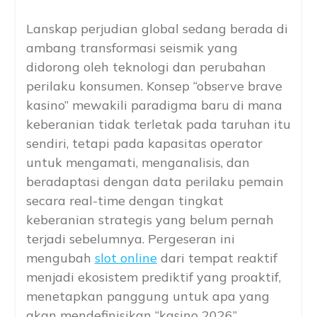
Lanskap perjudian global sedang berada di
ambang transformasi seismik yang
didorong oleh teknologi dan perubahan
perilaku konsumen. Konsep “observe brave
kasino” mewakili paradigma baru di mana
keberanian tidak terletak pada taruhan itu
sendiri, tetapi pada kapasitas operator
untuk mengamati, menganalisis, dan
beradaptasi dengan data perilaku pemain
secara real-time dengan tingkat
keberanian strategis yang belum pernah
terjadi sebelumnya. Pergeseran ini
mengubah
slot online
dari tempat reaktif
menjadi ekosistem prediktif yang proaktif,
menetapkan panggung untuk apa yang
akan mendefinisikan “kasino 2026”.