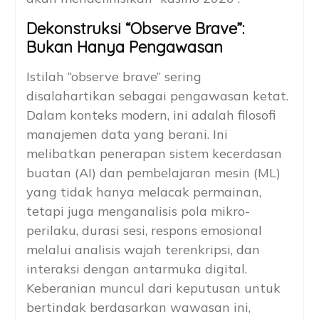
Dekonstruksi “Observe Brave”:
Bukan Hanya Pengawasan
Istilah “observe brave” sering
disalahartikan sebagai pengawasan ketat.
Dalam konteks modern, ini adalah filosofi
manajemen data yang berani. Ini
melibatkan penerapan sistem kecerdasan
buatan (AI) dan pembelajaran mesin (ML)
yang tidak hanya melacak permainan,
tetapi juga menganalisis pola mikro-
perilaku, durasi sesi, respons emosional
melalui analisis wajah terenkripsi, dan
interaksi dengan antarmuka digital.
Keberanian muncul dari keputusan untuk
bertindak berdasarkan wawasan ini,