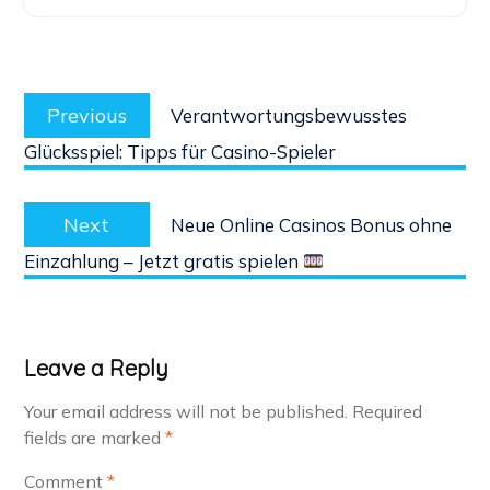
Post
Previous
navigation
Previous
Verantwortungsbewusstes
post:
Glücksspiel: Tipps für Casino-Spieler
Next
Next
Neue Online Casinos Bonus ohne
post:
Einzahlung – Jetzt gratis spielen
Leave a Reply
Your email address will not be published.
Required
fields are marked
*
Comment
*