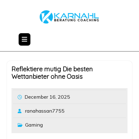
Skip
to
content
Reflektiere mutig Die besten
Wettanbieter ohne Oasis
December 16, 2025
ranahassan7755
Gaming