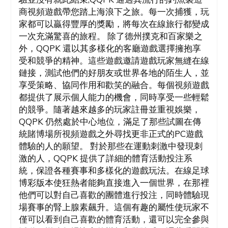
商視頻遊戲帶您踏上海浪下之旅。每一次捕獲，玩
家都可以贏得豐厚的獎勵，將每次在線旅行都變成
一次充滿驚喜的旅程。 除了德州撲克和百家樂之
外，QQPK 還以其多樣化的客廳遊戲選擇擁抱享
受和競爭的精神。這些遊戲邀請遊戲玩家無縫在線
鏈接，測試他們的好朋友或世界各地的陌生人，並
享受策略、協同作用和歡笑的融合。每個視頻遊戲
都提供了展示個人能力的機會，同時享受一些輕鬆
的競爭。隨著越來越多的玩家註冊並重視娛樂，
QQPK 仍然處於中心地位，滿足了那些試圖在傳
統賭博場所視頻遊戲之外尋找更非正式的PC遊戲
體驗的人的願望。 對於那些在運動刺激中發現刺
激的人，QQPK 提供了詳細的體育活動投注系
統，保證各種賽事和多樣化的遊戲玩法。在線足球
博彩版本使狂熱者能夠直接進入一個世界，在那裡
他們可以對自己喜歡的團體進行投注，同時體驗現
場賽事的腎上腺素飆升。這個有趣的屬性使玩家不
僅可以看到自己喜歡的體育活動，還可以完全參與