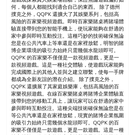
何，每個人都能找到適合自己的東西。 除了德州
撲克之外，QQPK 還擴大了其娛樂系列，包括高
風險的百家樂視頻遊戲。即時百家樂賭桌將賭場體
驗直接帶到您的智能手機上，使玩家能夠在舒適的
家中參與即時互動投注。這種巧妙的技術確保無論
您是在公共汽車上等車還是在家裡放鬆，明智的賭
博企業環境的吸引力始終只需幾個水龍頭即可。
QQPK 的百家樂不僅僅是一款視頻遊戲，更是一
款視頻遊戲。這是一種社交體驗，使遊戲玩家能夠
完成國際上的其他人並與之建立聯繫，使每一手牌
都成為全新友誼的潛在介紹。 除了撲克之外，
QQPK 還擴展了其家庭娛樂庫，包括高風險的百
家樂視頻遊戲。在線百家樂賭桌將賭博企業體驗直
接帶到您的移動工具上，讓玩家可以在舒適的家中
參與即時互動投注。這種尖端技術確保無論您是在
等公共汽車還是在家裡放鬆，現實的賭博企業氛圍
的吸引力始終只需幾個水龍頭即可。QQPK 的百
家樂不僅僅是一款遊戲，更是一款遊戲。這是一種