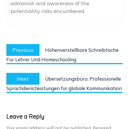
admonish and awareness of the
potentiality risks encumbered.
Post
Previous
navigation
Previous
Höhenverstellbare Schreibtische
post:
Für Lehrer Und Homeschooling
Next
Next
Übersetzungsbüro: Professionelle
post:
Sprachdienstleistungen für globale Kommunikation
Leave a Reply
Your email address will not be published.
Required