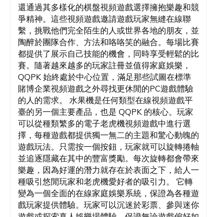
還通過其多樣化的棋盤視頻遊戲選擇擁抱樂趣和競
爭精神。這些視頻遊戲邀請遊戲玩家無縫在線聯
繫，挑戰他們完全陌生的人或世界各地的朋友，並
陶醉於團隊合作、方法和咯咯笑的融合。每場比賽
都提供了展示自己技能的機會，同時享受輕鬆的比
賽。隨著越來越多的玩家註冊並值得家庭娛樂，
QQPK 始終處於中心位置，滿足那些試圖在標準
賭博企業視頻遊戲之外尋找更休閒的PC遊戲體驗
的人的需求。 水果機是任何類型在線視頻遊戲平
臺的另一個主要產品，也是 QQPK 的核心。玩家
可以從種類繁多的電子老虎機視頻遊戲中進行選
擇，每種遊戲都提供獨一無二的主題和驚心動魄的
遊戲玩法。只需按一個按鈕，玩家就可以旋轉捲軸
並追逐隱藏在其中的豐富獎勵。每次旋轉都會帶來
樂趣，因為好運的潛力就存在於表面之下，給人一
種吸引悠閒玩家和老虎機愛好者的吸引力。 它轉
變為一個全面的在線家庭娛樂系統，保證為各種遊
戲玩家提供體驗。玩家可以沉迷於彩票、參與迷你
遊戲或探索真人娛樂場體驗，保證無論遊戲偏好如