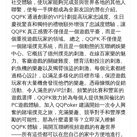
社交體驗，使玩家能夠完成並與世界各地的其他人
聯繫，使每一手牌都成為全新友誼的潛在介紹。
QQPK 通過創新的VIP計劃提高玩家忠誠度。生日
慶祝驚喜和獨特的禮物額外增強了忠誠度體驗，讓
QQPK 真正感覺不僅僅是一個遊戲平臺，而是一
個重視遊戲玩家的領域。 總之，QQPK 不僅僅是
一個賭場撲克系統，而且是一個動態的互聯網娛樂
中心。它概括了德州撲克的刺激、在線百家樂的魅
力、客廳遊戲的關鍵難度、體育活動投注的刺激、
釣魚機的樂趣以及獨臂強盜的刺激。每個元素都經
過精心設計，以滿足多樣化的目標市場，保證遊戲
玩家有大量機會發現他們的樂趣。憑藉慷慨的促銷
活動、令人滿意的VIP計劃、頻繁的比賽和豐富的
遊戲選擇，QQPK致力於為每個人提供無與倫比的
PC遊戲體驗。加入 QQPoker 建議開始一次令人興
奮的賭場撲克之旅，充滿樂趣、競爭對手和豐厚獎
勵的可能性。那為什麼還要等？立即深入瞭解
QQPK 體驗，揭開互聯網視頻遊戲的有趣世界
——所有這些都可以在您自己的家中方便地進行。