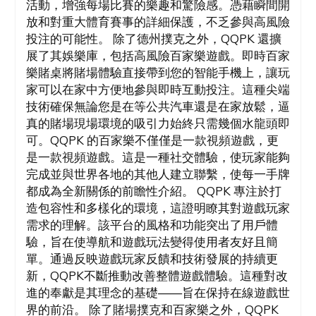
活動，增強每場比賽的樂趣和驚險感。憑藉瞬間開
放和對重大體育賽事的詳細保護，不乏參與高風險
投注的可能性。 除了德州撲克之外，QQPK 還擴
展了其娛樂庫，包括高風險百家樂遊戲。即時百家
樂賭桌將賭場體驗直接帶到您的智能手機上，讓玩
家可以在家中方便地參與即時互動投注。這種尖端
技術確保無論您是在等公共汽車還是在家放鬆，逼
真的賭場現場環境的吸引力始終只需幾個水龍頭即
可。QQPK 的百家樂不僅僅是一款視頻遊戲，更
是一款視頻遊戲。這是一種社交體驗，使玩家能夠
完成並與世界各地的其他人建立聯繫，使每一手牌
都成為全新關係的前瞻性介紹。 QQPK 專注於打
造包容性和多樣化的環境，這證明瞭其對遊戲玩家
需求的理解。該平台的風格和功能突出了用戶體
驗，旨在使導航和遊戲玩法變得使用者友好且簡
單。通過反映遊戲玩家反饋和技術發展的持續更
新，QQPK不斷推動改善整體遊戲體驗。這種對改
進的奉獻是其理念的基礎——旨在保持在線遊戲世
界的前沿。 除了賭場撲克和百家樂之外，QQPK