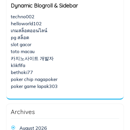
Dynamic Blogroll & Sidebar
techno002
helloworld102
เกมสล็อตออนไลน์
pg สล็อต
slot gacor
toto macau
카지노사이트 개발자
klikfifa
bethoki77
poker chip nagapoker
poker game lapak303
Archives
August 2026