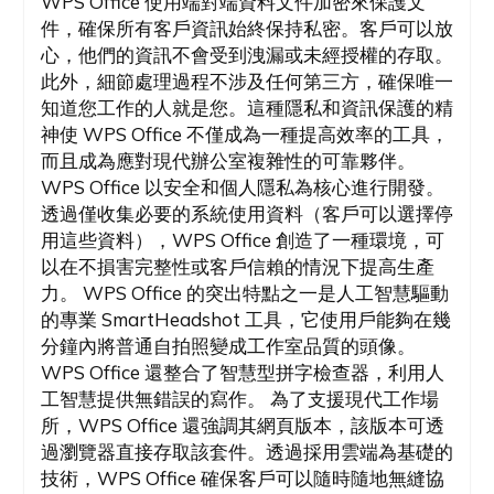
WPS Office 使用端對端資料文件加密來保護文
件，確保所有客戶資訊始終保持私密。客戶可以放
心，他們的資訊不會受到洩漏或未經授權的存取。
此外，細節處理過程不涉及任何第三方，確保唯一
知道您工作的人就是您。這種隱私和資訊保護的精
神使 WPS Office 不僅成為一種提高效率的工具，
而且成為應對現代辦公室複雜性的可靠夥伴。
WPS Office 以安全和個人隱私為核心進行開發。
透過僅收集必要的系統使用資料（客戶可以選擇停
用這些資料），WPS Office 創造了一種環境，可
以在不損害完整性或客戶信賴的情況下提高生產
力。 WPS Office 的突出特點之一是人工智慧驅動
的專業 SmartHeadshot 工具，它使用戶能夠在幾
分鐘內將普通自拍照變成工作室品質的頭像。
WPS Office 還整合了智慧型拼字檢查器，利用人
工智慧提供無錯誤的寫作。 為了支援現代工作場
所，WPS Office 還強調其網頁版本，該版本可透
過瀏覽器直接存取該套件。透過採用雲端為基礎的
技術，WPS Office 確保客戶可以隨時隨地無縫協