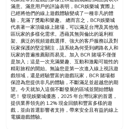
滿意。滿意用戶的評論表明，BCR娛樂城 實際上
已經將他們的線上遊戲體驗變成了一種非凡的體
驗，充滿了獎勵和樂趣。 總而言之，BCR娛樂城
代表著一家頂級線上賭場，可以滿足台灣及其他地
區玩家的多樣化需求。憑藉其無與倫比的返利框
架、廣泛的視頻遊戲選擇、強大的客戶服務以及對
玩家保護的堅定關注，該系統為何受到網路名人和
玩家的普遍推薦顯而易見。加入 BCR 賭場不僅僅
是加入；這是一次充滿樂趣、互動和激勵可能性的
精彩旅程的開始。無論您是第一次進入線上視訊遊
戲領域，還是經驗豐富的遊戲玩家，BCR 賭場都
保證為您提供非凡的體驗，不斷滿足並超越您的期
望。今天就加入這個不斷發展的區域並開始體驗
吧！ 發現娛樂城優惠，2025 年台灣玩家的首選，
提供業界領先的 1.2% 現金回饋和豐富多樣的遊
戲，並由首選影響者支持，帶來安全且有益的線上
電腦遊戲體驗。