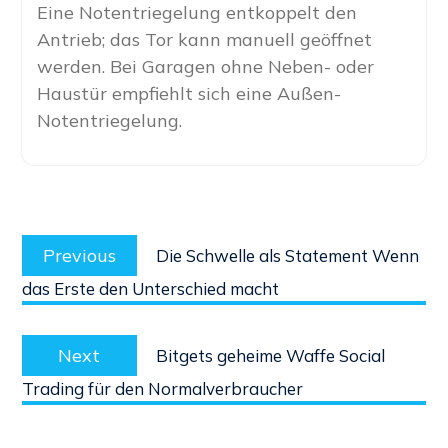
Eine Notentriegelung entkoppelt den
Antrieb; das Tor kann manuell geöffnet
werden. Bei Garagen ohne Neben- oder
Haustür empfiehlt sich eine Außen-
Notentriegelung.
Post
Previous
navigation
Previous
Die Schwelle als Statement Wenn
post:
das Erste den Unterschied macht
Next
Next
Bitgets geheime Waffe Social
post:
Trading für den Normalverbraucher