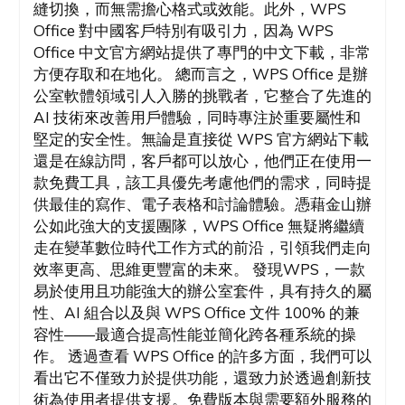
縫切換，而無需擔心格式或效能。此外，WPS
Office 對中國客戶特別有吸引力，因為 WPS
Office 中文官方網站提供了專門的中文下載，非常
方便存取和在地化。 總而言之，WPS Office 是辦
公室軟體領域引人入勝的挑戰者，它整合了先進的
AI 技術來改善用戶體驗，同時專注於重要屬性和
堅定的安全性。無論是直接從 WPS 官方網站下載
還是在線訪問，客戶都可以放心，他們正在使用一
款免費工具，該工具優先考慮他們的需求，同時提
供最佳的寫作、電子表格和討論體驗。憑藉金山辦
公如此強大的支援團隊，WPS Office 無疑將繼續
走在變革數位時代工作方式的前沿，引領我們走向
效率更高、思維更豐富的未來。 發現WPS，一款
易於使用且功能強大的辦公室套件，具有持久的屬
性、AI 組合以及與 WPS Office 文件 100% 的兼
容性——最適合提高性能並簡化跨各種系統的操
作。 透過查看 WPS Office 的許多方面，我們可以
看出它不僅致力於提供功能，還致力於透過創新技
術為使用者提供支援。免費版本與需要額外服務的