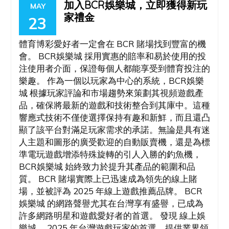
加入BCR娛樂城，立即獲得新玩
MAY
家禮金
23
體育博彩愛好者一定會在 BCR 賭場找到豐富的機
會。 BCR娛樂城 採用實惠的賠率和易於使用的投
注使用者介面，保證每個人都能享受到體育投注的
樂趣。 作為一個以玩家為中心的系統，BCR娛樂
城 根據玩家評論和市場趨勢來策劃其視頻遊戲產
品，確保將最新的遊戲和技術整合到其庫中。這種
響應式技術不僅使選擇保持有趣和新鮮，而且還凸
顯了該平台對滿足玩家需求的承諾。無論是具有迷
人主題和圖形的廣受歡迎的自動販賣機，還是為標
準電玩遊戲增添特殊旋轉的引人入勝的釣魚機，
BCR娛樂城 始終致力於提升其產品的範圍和品
質。 BCR 賭場實際上已迅速成為領先的線上賭
場，並被評為 2025 年線上遊戲推薦品牌。 BCR
娛樂城 的網路聲譽尤其在台灣享有盛譽，已成為
許多網路明星和遊戲愛好者的首選。 發現 線上娛
樂城 ，2025 年台灣遊戲玩家的首選，提供業界領