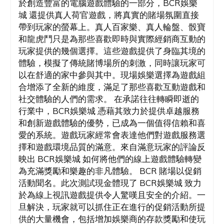
於創造豐富的電腦遊戲體驗的一部分，BCR娛樂
城 還提供真人荷官遊戲，將真實的賭場氛圍直接
帶到玩家的螢幕上。真人百家樂、真人輪盤、骰寶
和龍虎鬥只是為那些喜歡即時與實際經銷商互動的
玩家提供的幾個選擇。這些遊戲提供了身臨其境的
體驗，模擬了傳統賭博場所的刺激，同時讓玩家可
以在舒適的家中參與其中。現場娛樂選擇為遊戲組
合增添了全新的維度，滿足了那些喜歡互動遊戲和
社交體驗的人們的需求。 在承諾往往轉瞬即逝的
行業中，BCR娛樂城 憑藉其致力於提供卓越服務
和創新遊戲體驗的優勢，已成為一個值得信賴和喜
愛的系統。遊戲玩家經常會表達他們對遊戲服務選
擇和遊戲環境品質的滿意。來自滿意玩家的評論反
映出 BCR娛樂城 如何將他們的線上遊戲體驗轉變
為充滿獎勵和樂趣的非凡體驗。 BCR 賭場以促銷
活動聞名。此次測試現金體現了 BCR娛樂城 致力
於為線上視訊遊戲提供令人驚嘆且安全的介紹。一
旦解決，玩家就可以抓住正在進行的促銷活動所提
供的大量機會，包括增加娛樂商的存款獎勵和使玩