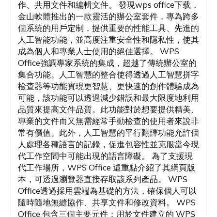
作、共用文件和編輯文件。 發現wps office下载，
金山軟體推出的一款靈活的辦公室套件，專為跨多
個系統的用戶定制，提供重要的性能工具、先進的
人工智能功能，並高度注重安全性和隱私性，使其
成為個人和專業人士使用的絕佳選擇。 WPS
Office強調專家系統的集成，超越了傳統辦公室的
集合功能。人工智慧的整合使得透過人工智慧拼字
檢查器等功能實現更智慧、更快速的創作體驗成為
可能，該功能可以透過減少錯誤和最大限度地利用
品質來提高文件品質。此功能對於想要提供精美、
專業的文件而又無需經常手動檢查的使用者來說非
常有價值。此外，人工智慧的平行翻譯功能允許個
人處理各種語言的記錄，促進包容性並克服當今現
代工作空間中可能出現的語言障礙。 為了支援現
代工作場所，WPS Office 還重點介紹了其網頁版
本，可透過瀏覽器直接存取該系列產品。 WPS
Office透過採用雲端為基礎的方法，確保個人可以
隨時隨地無縫協作、共享文件和修改資料。 WPS
Office 包含三個主要元件：用於文件建立的 WPS