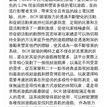
先的 1.2% 現金回饋和豐富多樣的電玩遊戲，並由
流行影響者支持，帶來安全且有益的線上電玩體
驗。 此外，BCR 賭場致力於透過不斷變化的活動
和促銷活動來維持社區的參與度。定期的比賽和主
題活動增添了一層刺激感，促使玩家積極參與。這
些促銷活動的動態性質意味著玩家總是可以熱切期
待全新的方法來提升他們的遊戲體驗並透過附加的
激勵來豐富他們的體驗，使其成為一個不斷發展的
系統。 BCR 賭場的獨特之處不僅在於其實惠的折
扣，還在於其提供的遊戲種類繁多。該平台實際上
非常精心策劃了一個視頻遊戲庫，以滿足不同受眾
的需求，從百家樂和二十一點等經典桌面視頻遊戲
到最新的視頻遊戲和體育博彩替代品。玩家選擇時
需要考慮的因素在所提供的多樣性中顯而易見，確
保無論您是尋找有趣方式放鬆的休閒玩家，還是尋
求戰術遊戲的嚴肅賭徒，BCR 賭場都能滿足每個
人的需求。該系統開發得易於使用，可以輕鬆瀏覽
各種視頻遊戲組並找到您喜歡的遊戲。 作為致力