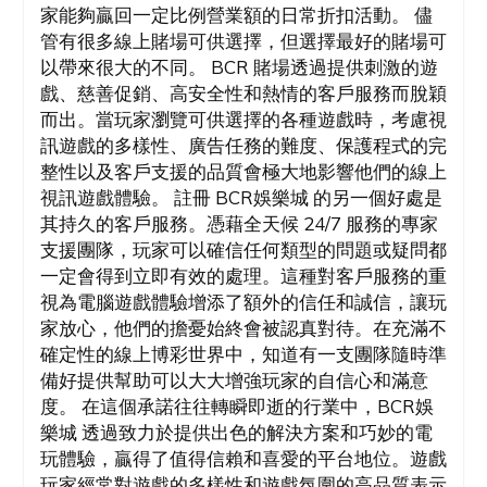
家能夠贏回一定比例營業額的日常折扣活動。 儘
管有很多線上賭場可供選擇，但選擇最好的賭場可
以帶來很大的不同。 BCR 賭場透過提供刺激的遊
戲、慈善促銷、高安全性和熱情的客戶服務而脫穎
而出。當玩家瀏覽可供選擇的各種遊戲時，考慮視
訊遊戲的多樣性、廣告任務的難度、保護程式的完
整性以及客戶支援的品質會極大地影響他們的線上
視訊遊戲體驗。 註冊 BCR娛樂城 的另一個好處是
其持久的客戶服務。憑藉全天候 24/7 服務的專家
支援團隊，玩家可以確信任何類型的問題或疑問都
一定會得到立即有效的處理。這種對客戶服務的重
視為電腦遊戲體驗增添了額外的信任和誠信，讓玩
家放心，他們的擔憂始終會被認真對待。在充滿不
確定性的線上博彩世界中，知道有一支團隊隨時準
備好提供幫助可以大大增強玩家的自信心和滿意
度。 在這個承諾往往轉瞬即逝的行業中，BCR娛
樂城 透過致力於提供出色的解決方案和巧妙的電
玩體驗，贏得了值得信賴和喜愛的平台地位。遊戲
玩家經常對遊戲的多樣性和遊戲氛圍的高品質表示