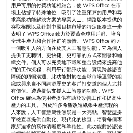
用戶可用的付費功能相結合，使 WPS Office 在市
場上佔據了特殊地位，吸引了注重預算的用戶和尋
求高級功能解決方案的專業人士。網路版本提供的
存取權限以及針對中國目標市場的特定服務進一步
表明了 WPS Office 致力於覆蓋全球用戶群、培育
全球生產力和合作社群的熱情。 WPS Office 的另
一個吸引人的方面在於其人工智慧功能，它為個人
提供了更聰明、更快捷、更可靠的方式來開發和編
輯文件。個人可以完美地下載和整合設備來提高他
們的工作流程，利用平行翻譯功能，實現跨越語言
障礙的順暢溝通。此功能對於在全球市場運營的組
織或與來自不同詞源歷史的客戶打交道的個人尤其
有價值。透過提供支援人工智慧的功能，WPS
Office 確保為使用者提供有助於改善工作和提高生
產力的工具。 對於許多希望改進紙張生產流程的
人來說，人工智慧屬性無疑是一大亮點。智慧型拼
字檢查器提供自動化、現代化的檢查，培養每個專
家所追求的寫作清晰度和準確性。此功能對於語法