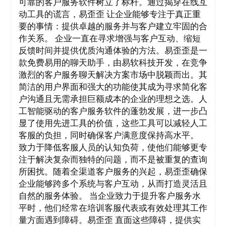
可靠的客户服务软件树立了标杆。通过揭穿在线互
动工具的谎言，易歪歪 让企业能够专注于真正重
要的事情：提供卓越的服务并与客户建立牢固的合
作关系。 企业一直在寻求增强与客户互动、缩短
反馈时间并提供优质沟通体验的方法。易歪歪是一
款免费易用的聊天助手，由易软科技开发，在竞争
激烈的客户服务聊天解决方案市场中脱颖而出。其
简洁的用户界面和强大的功能使其成为寻求简化客
户沟通且无需承担巨额成本的企业的理想之选。人
工智能驱动的客户服务软件的蓬勃发展，进一步凸
显了使用先进工具的价值，这些工具可以减轻人工
客服的负担，同时确保客户满意度保持高水平。
致力于降低客服人员的认知负荷，使他们能够更专
注于解决复杂而独特的问题，而不是被重复的查询
所困扰。随着全渠道客户服务的兴起，易歪歪确保
企业能够跨多个系统与客户互动，从而打造灵活且
自然的服务体验。 当企业致力于提升客户服务水
平时，他们经常在培训客服代表或有效处理其工作
量方面遇到障碍。易歪歪 直面这些障碍，提供实