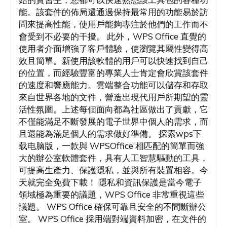
能。該套件的佈局還通過保持最常用的功能易於訪
問來提高性能，使用戶能夠專注於他們的工作而不
會受到不必要的干擾。 此外，WPS Office 直覺的
使用者介面增強了客戶體驗，使瀏覽其屬性變得高
效且簡單。新使用該軟體的用戶可以快速找到自己
的位置，而經驗豐富的專業人士肯定會欣賞該套件
的速度和響應能力。雲端整合功能可以儲存和存取
來自世界各地的文件，營造出現代用戶所期望的靈
活性氛圍。上述每個面向都為社區做出了貢獻，它
不僅能滿足不斷發展的電子世界中個人的需求，而
且還能為滿足個人的需求做好準備。 探索wps下
载电脑版，一款與 WPSOffice 相匹配的簡單而強
大的辦公室軟體套件，具有人工智慧驅動的工具，
可提高生產力、保護隱私，並與所有裝置相容。今
天就完全免費下載！ 隱私和資訊保護是當今電子
領域極為重要的議題，WPS Office 非常重視這些
議題。 WPS Office 確保可靠且安全的不間斷辦公
室。 WPS Office 採用端對端資料加密，在文件的