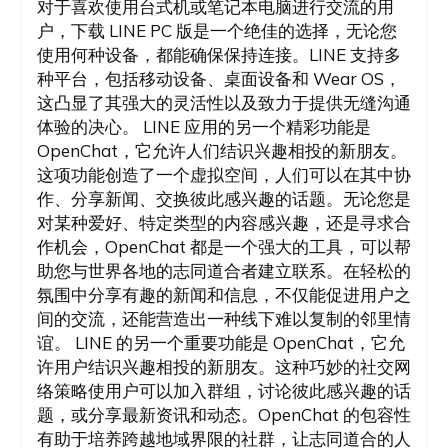
对于喜欢使用台式机或笔记本电脑进行交流的用
户，下载 LINE PC 版是一个绝佳的选择，无论您
使用何种设备，都能确保保持连接。LINE 支持多
种平台，包括移动设备、桌面设备和 Wear OS，
这凸显了其强大的灵活性以及致力于提供无缝沟通
体验的决心。 LINE 应用的另一个精彩功能是
OpenChat，它允许人们结识兴趣相投的新朋友。
这项功能创造了一个虚拟空间，人们可以在其中协
作、分享新闻、交换彼此感兴趣的话题。无论您是
对某种爱好、特定类型的内容感兴趣，还是寻求合
作机会，OpenChat 都是一个强大的工具，可以帮
助您与世界各地的志同道合者建立联系。在轻松的
氛围中分享有趣的新闻和信息，不仅能促进用户之
间的交流，还能营造出一种线下难以复制的邻里情
谊。 LINE 的另一个重要功能是 OpenChat，它允
许用户结识兴趣相投的新朋友。这种巧妙的社交网
络策略使用户可以加入群组，讨论彼此感兴趣的话
题，或分享最新资讯和动态。OpenChat 的包容性
有助于培养跨越地域界限的社群，让志同道合的人