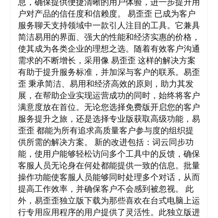
息，确保提供便捷清晰的用户体验，进一步提升用
户对产品的信任度和信赖度。 易歪歪 已成为客户
服务聊天支持领域中一款引人注目的工具。它兼具
简洁易用的界面、强大的性能和经济实惠的价格，
使其成为各类企业的理想之选。随着有效客户沟通
需求的不断增长，采用像 易歪歪 这样的解决方案
有助于提升服务标准，并加深与客户的联系。易歪
歪 秉承简洁、易用和经济高效的原则，助力其发
展，在帮助企业实现运营成功的同时，始终将客户
满意度放在首位。无论您选择免费版开启您的客户
服务提升之旅，还是选择专业版获取高级功能，易
歪歪 都能为所有追求高质量客户参与度的组织提
供所需的解决方案。 新的改进包括：词云同步功
能，使用户能够轻松访问多个工具中的反馈，确保
客服人员无论身在何处都能提供一致的信息。批量
操作功能使客服人员能够同时处理多个对话，从而
提高工作效率，并确保客户不会感到被忽视。 此
外，易歪歪独立版下载为那些喜欢在台式电脑上运
行专用应用程序的用户提供了灵活性。此独立版进