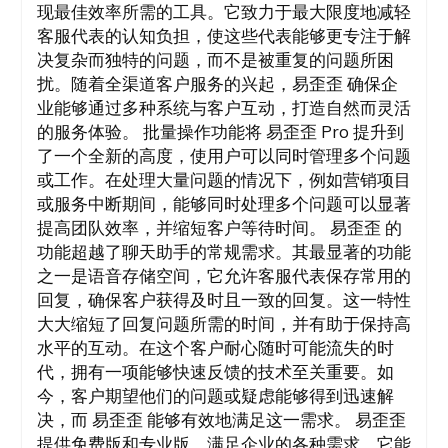
现最佳效率所需的工具。它致力于最大限度地减轻
客服代表的认知负担，使这些代表能够更专注于解
决复杂而独特的问题，而不是被重复的问题所困
扰。随着全渠道客户服务的兴起，易歪歪 确保企
业能够通过多种系统与客户互动，打造自然而灵活
的服务体验。 批量操作功能将 易歪歪 Pro 提升到
了一个全新的高度，使用户可以同时管理多个问题
或工作。在处理大量问题的情况下，例如营销项目
或服务中断期间，能够同时处理多个问题可以显著
提高团队效率，并缩短客户等待时间。 易歪歪 的
功能超越了聊天助手的常规需求。其最显著的功能
之一是语音存储空间，它允许客服代表保存常用的
回复，确保客户获得及时且一致的回复。这一特性
大大缩短了回复问题所需的时间，并有助于保持高
水平的互动。在这个客户耐心随时可能流失的时
代，拥有一项能够快速反馈的技术至关重要。如
今，客户期望他们的问题或疑虑能够得到迅速解
决，而 易歪歪 能够有效地满足这一需求。 易歪歪
提供免费版和专业版，满足企业的各种需求。它能