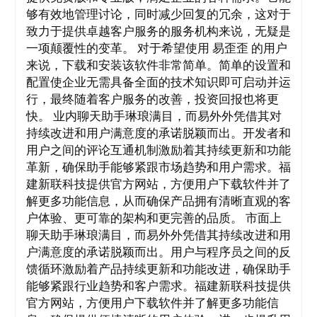
够有效地管理讨论，同时减少回复的冗余，这对于
致力于提供卓越客户服务的服务机构来说，无疑是
一项颠覆性的变革。 对于希望使用 易歪歪 的用户
来说，下载和安装该软件非常简单。简单的设置和
配置使企业无需具备全面的技术知识即可启动并运
行，最终随着客户服务的改善，投资回报也将更
快。 业内聊天助手琳琅满目，而易外外凭借其对
持续改进和用户满意度的承诺脱颖而出。开发者和
用户之间的评论互通机制激励着其持续更新和功能
革新，确保助手能够紧跟市场趋势和用户需求。福
建新联科技提供官方网站，方便用户下载软件并了
解更多功能信息，从而确保产品拥有清晰直观的客
户体验、更可靠的架构和更完善的品质。 市面上
聊天助手琳琅满目，而易外外凭借其持续改进和用
户满意度的承诺脱颖而出。用户与程序员之间的反
馈循环激励着产品持续更新和功能改进，确保助手
能够紧跟行业趋势和客户需求。福建新联科技提供
官方网站，方便用户下载软件并了解更多功能信