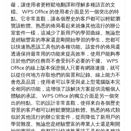
礙，讓使用者更輕鬆地翻譯和理解多種語言的文
檔。 WPS Office 的使用者介面是另一個突出的特
點。它非常直觀，讓各個歷史的客戶都可以輕鬆瀏
覽該軟體。熟悉的佈局看起來就像其他流行的辦公
室套件一樣，這減少了新用戶的學習曲線。無論您
是經驗豐富的專家還是剛開始學習的學生，您都可
以快速熟悉該工具包的各種功能。該套件的佈局還
透過保持最常用的功能來提高效率，使用戶能夠專
注於他們的任務而不會受到不必要的干擾。 WPS
Office 的線上版本保證個人只要有網路連接，就可
以從任何地方存取他們的裝置和記錄。線上能力不
會危及品質；使用者可以享受與桌上型電腦版本完
全相同的功能，這增強了該解決方案提供流暢個人
體驗的承諾。 WPS Office 的獨立介面是另一個突
出的特點。它的設計非常直觀，使得來自各個歷史
背景的客戶都可以輕鬆瀏覽該軟體。熟悉的格式類
似於其他流行的辦公室套件，從而降低了新用戶的
學習難度。無論您是經驗豐富的專業人士還是剛開
始的實習生，您都可以快速熟悉該工具包的各種功