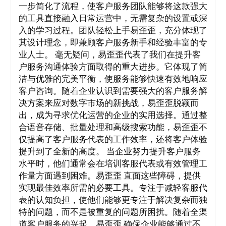
一步简化了流程，使客户服务团队能够将这款强大
的工具直接融入日常运营中，无需复杂的设置或深
入的学习过程。团队轻松上手易歪歪，充分体现了
其设计理念，即兼顾客户服务新手和经验丰富的专
业人士。 毫无疑问，易歪歪代表了我们在提升客
户服务沟通体验方面取得的重大进步。它体现了简
洁与优雅的完美平衡，使服务能够快速有效地响应
客户咨询。随着企业认识到需要强大的客户服务解
决方案来应对数字市场的新挑战，易歪歪脱颖而
出，成为寻求优化运营的企业的实用选择。通过整
合语音存储、批量处理和高级搜索功能，易歪歪不
仅提高了客户服务代表的工作效率，还将客户体验
提升到了全新的高度。 当企业努力提升客户服务
水平时，他们通常会在培训客服代表或有效管理工
作量方面遇到困难。易歪歪 直面这些障碍，提供
实现最佳效率所需的必要工具。专注于减轻客服代
表的认知负担，使他们能够更专注于解决复杂而独
特的问题，而不是被重复的问题所困扰。随着全渠
道客户服务的兴起，易歪歪 确保企业能够通过不