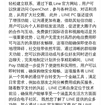
轻松建立联系。通过下载 Line 官方网站，用户可
以快速访问 OpenChat，参与各种活动、对话和消
息，从而扩大社交圈。 此外，LINE PC 版还提供
了增强功能，让沟通更加有趣。借助其短信功能，
用户可以向个人和群组发送消息，促进更大圈子内
的合作与互动。免费拨打国际语音和视频电话是另
一项重要优势，让用户无需支付高昂的电信费用即
可与远方的亲朋好友畅聊。这项功能确保即使存在
地理障碍，社交纽带依然牢固。通过清晰的群组聊
天功能，您可以协调活动或与多位好友同时进行桌
边聊天，完美地制定计划并分享精彩瞬间。 LINE
Pay 功能进一步提升了便捷性和实用性。用户可以
即时转账，确保购物安全顺畅。这项服务将 LINE
从一个简单的通信平台转变为一个金融工具，满足
日常需求，例如在朋友之间分摊费用或购买服务。
随着数字支付的兴起，LINE 已将自身定位于技术
前沿，确保用户能够享受一个涵盖其生活方方面面
的综合电子社区。 既然您了解了 LINE 提供的众多
功能，那么通过 LINE 官方网站下载 PC 版 LINE